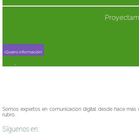
Proyectamo
¡Quiero información!
Somos expertos en comunicación digital desde hace más de 
rubro.
Síguenos en: