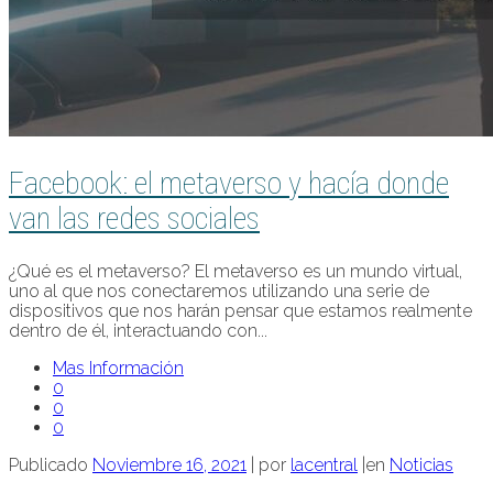
Facebook: el metaverso y hacía donde
van las redes sociales
¿Qué es el metaverso? El metaverso es un mundo virtual,
uno al que nos conectaremos utilizando una serie de
dispositivos que nos harán pensar que estamos realmente
dentro de él, interactuando con...
Mas Información
0
0
0
Publicado
Noviembre 16, 2021
|
por
lacentral
|
en
Noticias