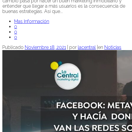
cambio pasa por hacer un buen marketing inmobiliario y
entender que llegar a más usuarios es la consecuencia de
buenas estrategias. Así que...
Mas Información
0
0
0
Publicado
Noviembre 18, 2021
|
por
lacentral
|
en
Noticias