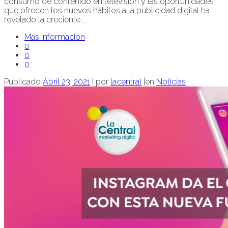
consumo de contenido en televisión y las oportunidades
que ofrecen los nuevos hábitos a la publicidad digital ha
revelado la creciente...
Mas Información
0
0
0
Publicado
Abril 23, 2021
|
por
lacentral
|
en
Noticias