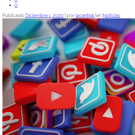
0
Publicado
Diciembre 1, 2020
|
por
lacentral
|
en
Noticias