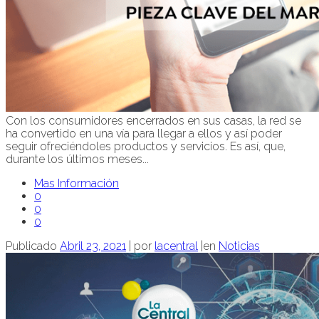
Con los consumidores encerrados en sus casas, la red se
ha convertido en una vía para llegar a ellos y así poder
seguir ofreciéndoles productos y servicios. Es así, que,
durante los últimos meses...
Mas Información
0
0
0
Publicado
Abril 23, 2021
|
por
lacentral
|
en
Noticias